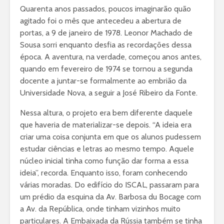
Quarenta anos passados, poucos imaginarão quão
contar sobre as
popular d
torres da NOVA
há Faceb
agitado foi o mês que antecedeu a abertura de
FCSH
portas, a 9 de janeiro de 1978. Leonor Machado de
Raquel So
Sousa sorri enquanto desfia as recordações dessa
Há 40 anos que a
Brito, a p
época. A aventura, na verdade, começou anos antes,
melhor equipa
quando em fevereiro de 1974 se tornou a segunda
trabalha aqui
docente a juntar-se formalmente ao embrião da
Universidade Nova, a seguir a José Ribeiro da Fonte.
Nessa altura, o projeto era bem diferente daquele
que haveria de materializar-se depois. “A ideia era
criar uma coisa conjunta em que os alunos pudessem
estudar ciências e letras ao mesmo tempo. Aquele
núcleo inicial tinha como função dar forma a essa
ideia”, recorda. Enquanto isso, foram conhecendo
várias moradas. Do edifício do ISCAL, passaram para
um prédio da esquina da Av. Barbosa du Bocage com
a Av. da República, onde tinham vizinhos muito
particulares. A Embaixada da Rússia também se tinha