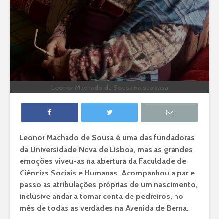
há Facebook
O primeir
O que ficou por
aulas na
contar sobre as
FCSH
torres da NOVA
FCSH
O dia em 
computad
As primeiras
chegaram
inscrições na NOVA
alunos
Leonor Machado de Sousa na sua casa
FCSH
Leonor Machado de Sousa é uma das fundadoras
da Universidade Nova de Lisboa, mas as grandes
emoções viveu-as na abertura da Faculdade de
Lurdes Martins: o
Adriano D
Ciências Sociais e Humanas. Acompanhou a par e
compromisso de
Rodrigues
passo as atribulações próprias de um nascimento,
dar alma à
cientista
inclusive andar a tomar conta de pedreiros, no
faculdade
mês de todas as verdades na Avenida de Berna.
Não tem 4
O que ficou por
mas é a m