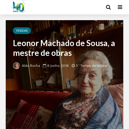
PESSOAS
Leonor Machado de Sousa, a
mestre de obras
Alda Rocha
8 Junho, 2018
5 ' Tempo de leitura
Não tem 40 anos,
Os melho
mas é a mais
tesourinh
popular desde que
primeiras