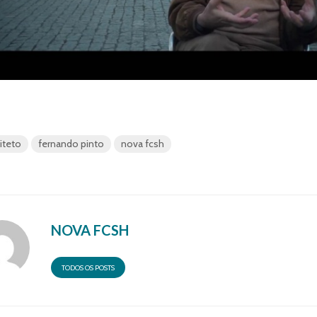
iteto
fernando pinto
nova fcsh
NOVA FCSH
TODOS OS POSTS