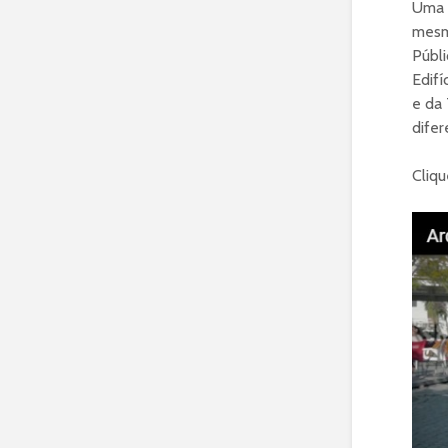
Uma f
mesm
Públi
Edifí
e da 
difer
Cliqu