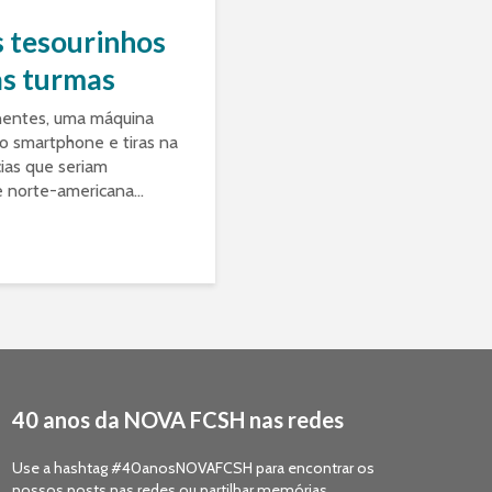
 tesourinhos
as turmas
entes, uma máquina
o smartphone e tiras na
cias que seriam
e norte-americana...
40 anos da NOVA FCSH nas redes
Use a hashtag #40anosNOVAFCSH para encontrar os
nossos posts nas redes ou partilhar memórias