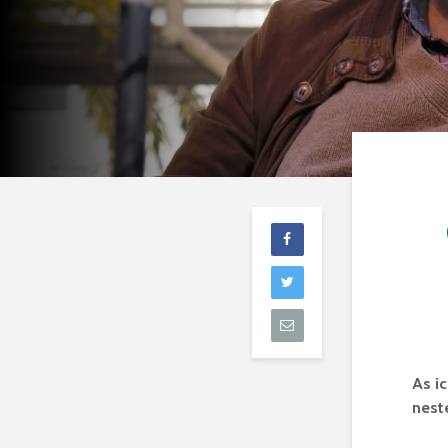
As i
nest