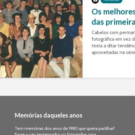
Os melhores
das primeir
Cabelos com perman
fotográfica em vez d
testa a ditar tendên
aproveitadas na séri
Memórias daqueles anos
Tem memórias dos anos de 1980 que queira partilhar?
Envie o seu testemunho ou fotografias para