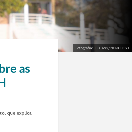
Cristina Ponte:
O primeiro d
memórias de uma
aulas na NO
trabalhadora-
FCSH
estudante
Fotografia: Luís Reis / NOVA FCSH
Os melhores
Uma questão de
tesourinhos 
liberdade
primeiras tu
bre as
Lurdes Marti
SH
Conceição Neto, a
compromiss
romancista
dar alma à
faculdade
to, que explica