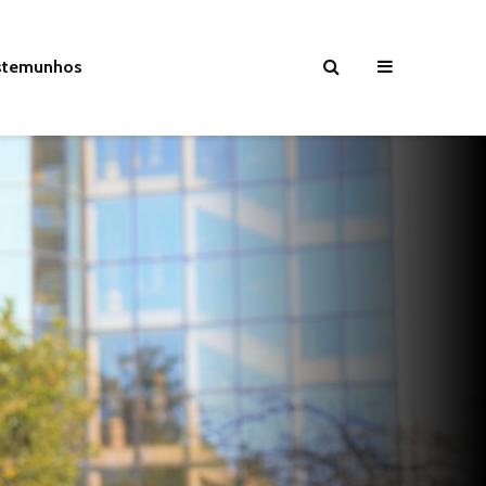
stemunhos
Não tem 40 anos,
O primeiro d
mas é a mais
aulas na NO
popular desde que
FCSH
há Facebook
O dia em que
As primeiras
computador
inscrições na NOVA
chegaram ao
FCSH
alunos
Os melhores
tesourinhos das
primeiras turmas